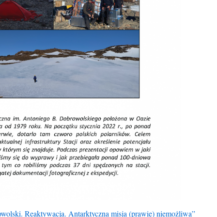
wolski. Reaktywacja. Antarktyczna misja (prawie) niemożliwa”