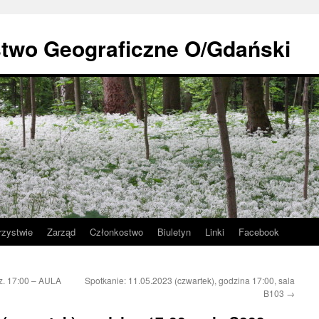
stwo Geograficzne O/Gdański
rzystwie
Zarząd
Członkostwo
Biuletyn
Linki
Facebook
z. 17:00 – AULA
Spotkanie: 11.05.2023 (czwartek), godzina 17:00, sala
B103
→