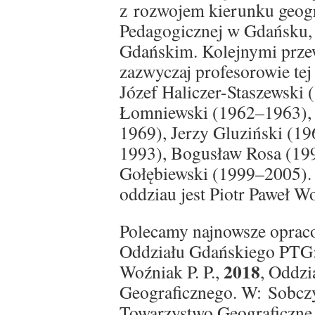
z rozwojem kierunku geogr
Pedagogicznej w Gdańsku, 
Gdańskim. Kolejnymi prze
zazwyczaj profesorowie tej
Józef Haliczer-Staszewski
Łomniewski (1962–1963), 
1969), Jerzy Gluziński (1
1993), Bogusław Rosa (19
Gołębiewski (1999–2005).
oddziau jest Piotr Paweł W
Polecamy najnowsze opraco
Oddziału Gdańskiego PTG
2018
Woźniak P. P.,
, Oddzi
Geograficznego. W: Sobczyń
Towarzystwo Geograficzne 