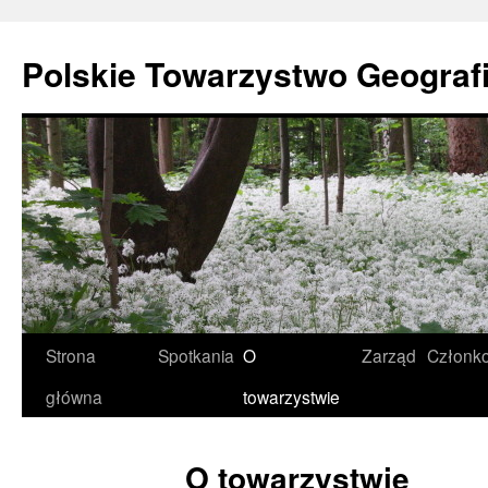
Przejdź
do
Polskie Towarzystwo Geograf
treści
Strona
Spotkania
O
Zarząd
Członk
główna
towarzystwie
O towarzystwie