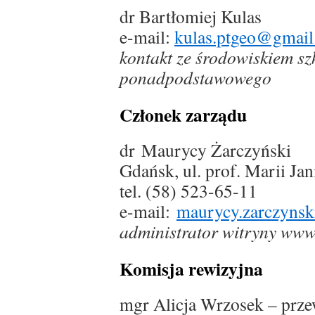
dr Bartłomiej Kulas
e-mail:
kulas.ptgeo@gmai
kontakt ze środowiskiem s
ponadpodstawowego
Członek zarządu
dr Maurycy Żarczyński
Gdańsk, ul. prof. Marii Ja
tel. (58) 523-65-11
e-mail:
maurycy.zarczynsk
administrator witryny ww
Komisja rewizyjna
mgr Alicja Wrzosek – prz