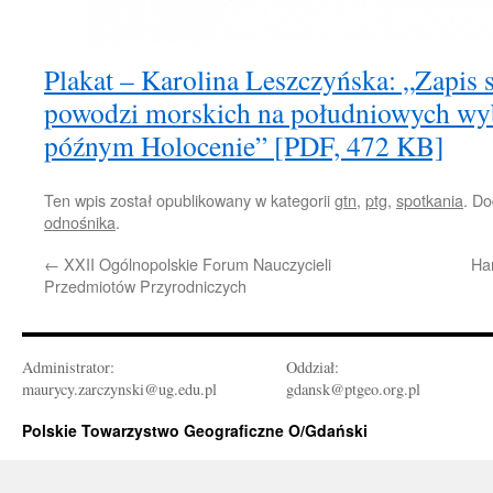
Plakat – Karolina Leszczyńska: „Zapis
powodzi morskich na południowych wy
późnym Holocenie” [PDF, 472 KB]
Ten wpis został opublikowany w kategorii
gtn
,
ptg
,
spotkania
. D
odnośnika
.
←
XXII Ogólnopolskie Forum Nauczycieli
Ha
Przedmiotów Przyrodniczych
Administrator:
Oddział:
maurycy.zarczynski@ug.edu.pl
gdansk@ptgeo.org.pl
Polskie Towarzystwo Geograficzne O/Gdański