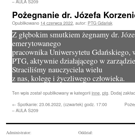
– AULA S209
Pożegnanie dr. Józefa Korzen
Opublikowano
14 czerwca 2022
,
autor:
PTG Gdańsk
Z głębokim smutkiem żegnamy dr. Józe
emerytowanego
pracownika Uniwersytetu Gdańskiego, w
PTG, aktywnie działającego w zarządzie
Straciliśmy nauczyciela wielu
z nas, kolegę i życzliwego człowieka.
Ten wpis został opublikowany w kategorii
inne
,
ptg
. Dodaj zakła
←
Spotkanie: 23.06.2022, (czwartek) godz. 17:00
Pożeg
– AULA S209
Administrator:
Oddział: