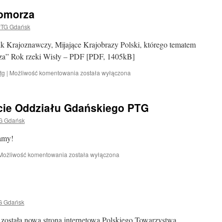
Pomorza
TG Gdańsk
 Krajoznawczy, Mijające Krajobrazy Polski, którego tematem
rza” Rok rzeki Wisły – PDF [PDF, 1405kB]
Wisła
tg
|
Możliwość komentowania
została wyłączona
w
krajobrazie
Pomorza
ecie Oddziału Gdańskiego PTG
G Gdańsk
amy!
Dzień
Możliwość komentowania
została wyłączona
geografa
i
70-
lecie
Oddziału
G Gdańsk
Gdańskiego
PTG
została nowa strona internetowa Polskiego Towarzystwa