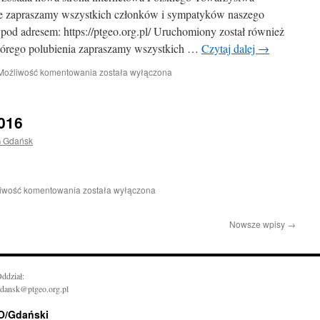
nie zapraszamy wszystkich członków i sympatyków naszego
 pod adresem: https://ptgeo.org.pl/ Uruchomiony został również
którego polubienia zapraszamy wszystkich …
Czytaj dalej
→
Nowa
Możliwość komentowania
została wyłączona
strona
PTG
016
 Gdańsk
Zjazd
iwość komentowania
została wyłączona
PTG
–
Nowsze wpisy
→
Kraków
2016
ddział:
dansk@ptgeo.org.pl
 O/Gdański