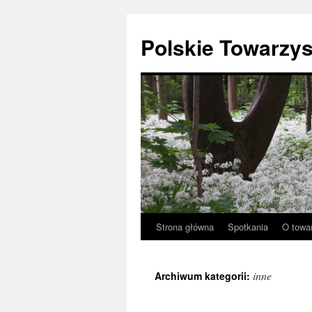
Przejdź
do
Polskie Towarzy
treści
Strona główna
Spotkania
O towa
inne
Archiwum kategorii: