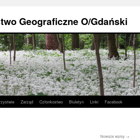
stwo Geograficzne O/Gdański
rzystwie
Zarząd
Członkostwo
Biuletyn
Linki
Facebook
Nowsze wpisy
→