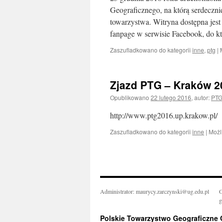
Geograficznego, na którą serdecz
towarzystwa. Witryna dostępna jest
fanpage w serwisie Facebook, do 
Zaszufladkowano do kategorii
inne
,
ptg
|
Zjazd PTG – Kraków 2
Opublikowano
22 lutego 2016
,
autor:
PTG
http://www.ptg2016.up.krakow.pl/
Zaszufladkowano do kategorii
inne
|
Możl
Administrator: maurycy.zarczynski@ug.edu.pl
O
g
Polskie Towarzystwo Geograficzne