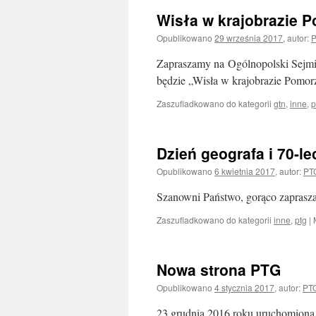
Wisła w krajobrazie 
Opublikowano
29 września 2017
,
autor:
P
Zapraszamy na Ogólnopolski Sejmik
będzie „Wisła w krajobrazie Pomo
Zaszufladkowano do kategorii
gtn
,
inne
,
p
Dzień geografa i 70-l
Opublikowano
6 kwietnia 2017
,
autor:
PT
Szanowni Państwo, gorąco zaprasz
Zaszufladkowano do kategorii
inne
,
ptg
|
Nowa strona PTG
Opublikowano
4 stycznia 2017
,
autor:
PT
23 grudnia 2016 roku uruchomiona 